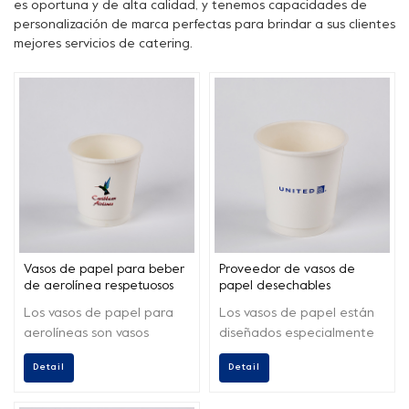
es oportuna y de alta calidad, y tenemos capacidades de
personalización de marca perfectas para brindar a sus clientes
mejores servicios de catering.
Vasos de papel para beber
Proveedor de vasos de
de aerolínea respetuosos
papel desechables
con el medio ambiente
personalizados para café
Los vasos de papel para
Los vasos de papel están
personalizados
de aerolíneas
aerolíneas son vasos
diseñados especialmente
especialmente diseñados
para las principales
Detail
Detail
que se utilizan para servir
aerolíneas de todo el
bebidas durante los viajes
mundo, lo que hace que el