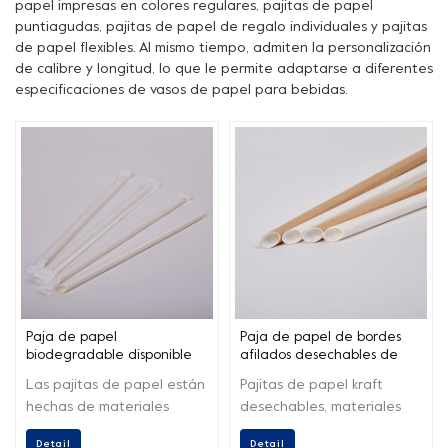
papel impresas en colores regulares, pajitas de papel
puntiagudas, pajitas de papel de regalo individuales y pajitas
de papel flexibles. Al mismo tiempo, admiten la personalización
de calibre y longitud, lo que le permite adaptarse a diferentes
especificaciones de vasos de papel para bebidas.
Paja de papel
Paja de papel de bordes
biodegradable disponible
afilados desechables de
de encargo del fabricante
grado alimenticio blanco
Las pajitas de papel están
Pajitas de papel kraft
de la categoría alimenticia
liso Kraft de tamaño
hechas de materiales
desechables, materiales
personalizado
biodegradables aptos
100% aptos para uso
Detail
Detail