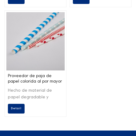
para uso alimentario y
alimentario, respetuosas
pueden empaquetarse,
con el medio ambiente y
puntiagurse, doblarse e
biodegradables.
imprimirse individualmente
en colores normales.
Proveedor de paja de
papel colorida al por mayor
para vasos de papel
Hecho de material de
papel degradable y
respetuoso con el medio
Detail
ambiente, acepta
patrones personalizados,
logotipo impreso, material
de calidad alimentaria,