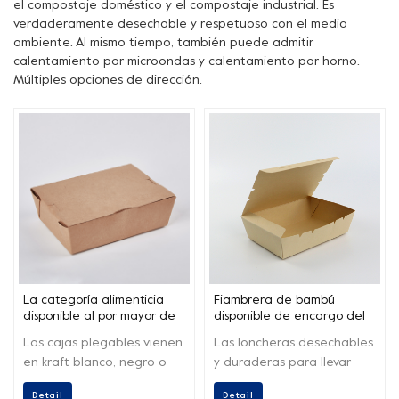
el compostaje doméstico y el compostaje industrial. Es
verdaderamente desechable y respetuoso con el medio
ambiente. Al mismo tiempo, también puede admitir
calentamiento por microondas y calentamiento por horno.
Múltiples opciones de dirección.
La categoría alimenticia
Fiambrera de bambú
disponible al por mayor de
disponible de encargo del
los elementos no PFAS saca
papel de Kraft del OEM no
Las cajas plegables vienen
Las loncheras desechables
la fiambrera de papel
de PFAS
en kraft blanco, negro o
y duraderas para llevar
marrón en varios tamaños
están hechas de material
Detail
Detail