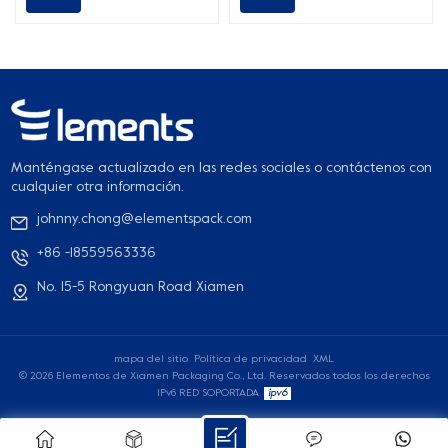
para adaptarse a sus
de pulpa natural,
requisitos específicos de
biodegradable y
envasado de alimentos.
compostable.
Manténgase actualizado en las redes sociales o contáctenos con
cualquier otra información.
johnny.chong@elementspack.com
+86 -18559563336
No. 15-5 Rongyuan Road Xiamen
mapa del sitio
Política de privacidad
XML
© 2026 Elementos de Xiamen Packaging Co., Ltd. Reservados todos los derechos
IPv6 RED SOPORTADA