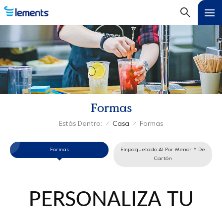
Formas
Estás Dentro:
Casa
Formas
/
/
Formas
Empaquetado Al Por Menor Y De
Cartón
PERSONALIZA TU