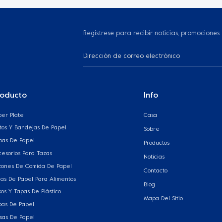
Regístrese para recibir noticias, promociones
roducto
Info
per Plate
Casa
atos Y Bandejas De Papel
Sobre
pas De Papel
Productos
cesorios Para Tazas
Noticias
zones De Comida De Papel
Contacto
jas De Papel Para Alimentos
Blog
os Y Tapas De Plástico
Mapa Del Sitio
pas De Papel
lsas De Papel