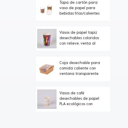
Tapa de cartón para
vaso de papel para
bebidas frías/calientes
Vasos de papel tapiz
desechables coloridos
con relieve, venta al
por mayor desde
fábrica en China.
Caja desechable para
comida caliente con
ventana transparente
Vasos de café
desechables de papel
PLA ecológicos con
marca propia
personalizada