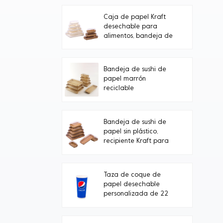
Caja de papel Kraft
desechable para
alimentos, bandeja de
papel blanco para
sushi con tapa de PET
transparente.
Bandeja de sushi de
papel marrón
reciclable
Bandeja de sushi de
papel sin plástico,
recipiente Kraft para
alimentos
Taza de coque de
papel desechable
personalizada de 22
oz