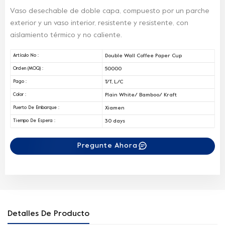
Vaso desechable de doble capa, compuesto por un parche
exterior y un vaso interior, resistente y resistente, con
aislamiento térmico y no caliente.
Double Wall Coffee Paper Cup
Artículo No :
50000
Orden (MOQ) :
T/T, L/C
Pago :
Plain White/ Bamboo/ Kraft
Color :
Xiamen
Puerto De Embarque :
30 days
Tiempo De Espera :
Pregunte Ahora
Detalles De Producto