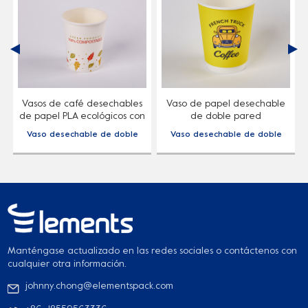
Vasos de café desechables
Vaso de papel desechable
de papel PLA ecológicos con
de doble pared
marca propia personalizada
personalizado para bebidas
Vaso desechable de doble
Vaso desechable de doble
calientes
capa, compuesto por un
capa, compuesto por un
parche exterior y un vaso
parche exterior y un vaso
interior, resistente y
interior, resistente y
resistente, con aislamiento
resistente, con aislamiento
térmico y no caliente.
térmico y no caliente.
Manténgase actualizado en las redes sociales o contáctenos con
cualquier otra información.
johnny.chong@elementspack.com