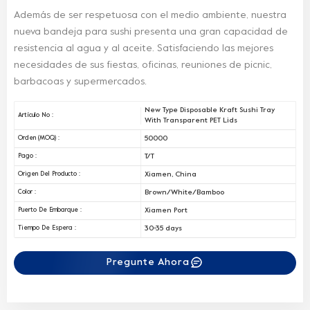
Además de ser respetuosa con el medio ambiente, nuestra
nueva bandeja para sushi presenta una gran capacidad de
resistencia al agua y al aceite. Satisfaciendo las mejores
necesidades de sus fiestas, oficinas, reuniones de picnic,
barbacoas y supermercados.
New Type Disposable Kraft Sushi Tray
Artículo No :
With Transparent PET Lids
50000
Orden (MOQ) :
T/T
Pago :
Xiamen, China
Origen Del Producto :
Brown/White/Bamboo
Color :
Xiamen Port
Puerto De Embarque :
30-35 days
Tiempo De Espera :
Pregunte Ahora