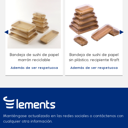
Bandeja de sushi de papel
Bandeja de sushi de papel
marrón reciclable
sin plástico, recipiente Kraft
para alimentos
Además de ser respetuosa
Además de ser respetuosa
con el medio ambiente,
con el medio ambiente,
nuestra nueva bandeja para
nuestra nueva bandeja para
sushi presenta una gran
sushi presenta una gran
capacidad de resistencia al
capacidad de resistencia al
agua y al aceite.
agua y al aceite.
Satisfaciendo las mejores
Satisfaciendo las mejores
necesidades de sus fiestas,
necesidades de sus fiestas,
oficinas, reuniones de picnic,
oficinas, reuniones de picnic,
barbacoas y supermercados.
barbacoas y supermercados.
Manténgase actualizado en las redes sociales o contáctenos con
cualquier otra información.