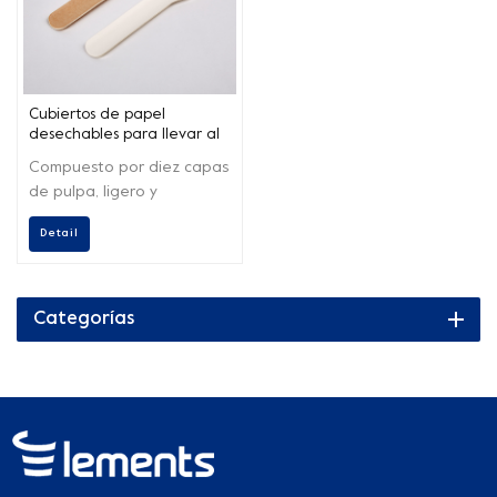
Cubiertos de papel
desechables para llevar al
por mayor de calidad
Compuesto por diez capas
alimentaria
de pulpa, ligero y
respetuoso con el medio
Detail
ambiente, no es fácil de
deformar.
Categorías