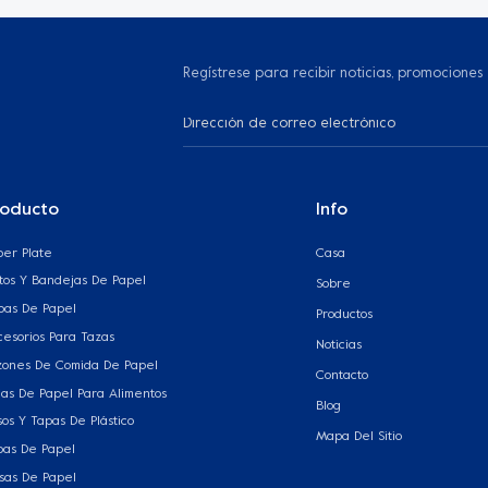
Regístrese para recibir noticias, promociones
roducto
Info
per Plate
Casa
atos Y Bandejas De Papel
Sobre
pas De Papel
Productos
cesorios Para Tazas
Noticias
zones De Comida De Papel
Contacto
jas De Papel Para Alimentos
Blog
os Y Tapas De Plástico
Mapa Del Sitio
pas De Papel
lsas De Papel