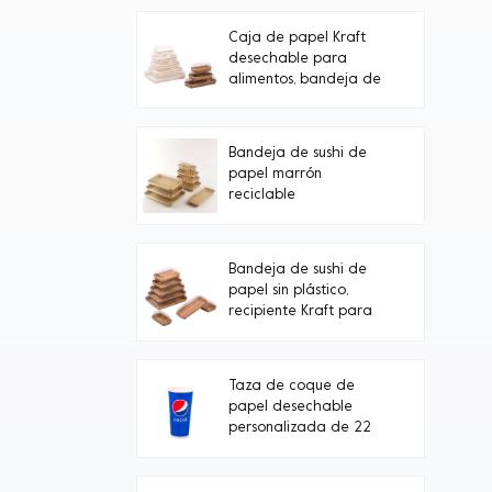
Caja de papel Kraft
desechable para
alimentos, bandeja de
papel blanco para
sushi con tapa de PET
transparente.
Bandeja de sushi de
papel marrón
reciclable
Bandeja de sushi de
papel sin plástico,
recipiente Kraft para
alimentos
Taza de coque de
papel desechable
personalizada de 22
oz