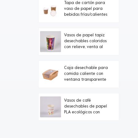
Tapa de cartón para
vaso de papel para
bebidas frías/calientes
Vasos de papel tapiz
desechables coloridos
con relieve, venta al
por mayor desde
fábrica en China.
Caja desechable para
comida caliente con
ventana transparente
Vasos de café
desechables de papel
PLA ecológicos con
marca propia
personalizada