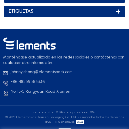
galletas, alitas de pollo, rosquillas, chips de maíz, macarrones y
ETIQUETAS
otros alimentos. Suelen utilizarse en cafeterías, panaderías,
restaurantes, camiones de comida rápida y otros lugares.
Estas bandejas nos ayudan a llevar y saborear mejor los
alimentos. ¿Qué otros productos crees que se pueden utilizar
para sujetar?
Manténgase actualizado en las redes sociales o contáctenos con
cualquier otra información.
johnny.chong@elementspack.com
+86 -18559563336
No. 15-5 Rongyuan Road Xiamen
mapa del sitio
Política de privacidad
XML
© 2026 Elementos de Xiamen Packaging Co., Ltd. Reservados todos los derechos
IPv6 RED SOPORTADA