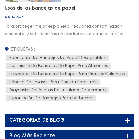
Usos de las bandejas de papel
AUG 10, 2023
Para proteger mejor el planeta, reducir la contaminación
ambiental y satisfacer las necesidades individuales de los
consumidores, cada vez más industrias de contenedores de
envasado de alimentos optan por producir productos de
ETIQUETAS :
papel. Al mismo tiempo, los consumidores también adoran los
Fabricante De Bandejas De Papel Desechables
productos de papel por sus propiedades de aislamiento
Suministro De Bandejas De Papel Para Alimentos
térmico y de impresión sostenibles y personalizables. A
Proveedor De Bandejas De Papel Para Perritos Calientes
continuación te presentaré algunos productos tipo bandeja
Fábrica De Envases Para Comida Para Freír
para que elijas. bandejas de sushi Consta de bandeja de
Mayorista De Paletas De Ensalada De Verduras
papel y tapa de PET. Como recipiente para sushi, galletas,
Exportación De Bandejas Para Barbacoa
pasteles y frutas, las bandejas para sushi son impermeables y
drenantes de aceite, fáciles de degradar, respetuosas con el
medio ambiente y saludables. la bandeja del barco y bandeja
CATEGORIAS DE BLOG
para perros calientes están hechos de papel kraft, que es
reciclable y compostable, lo que es bueno para la protección
Blog Más Reciente
ecológica. Se puede utilizar para guardar patatas fritas,