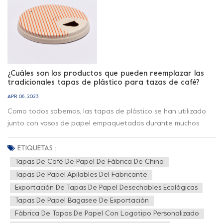
también tiene un logotipo biodegradable e imprimible para
apoyar tu causa respetando el comportamiento del
consumidor. En la actualidad, el concepto de usar tapas de
plástico tradicionales sigue siendo dominante y el mercado
está inundado con una gran cantidad de tapas de plástico.
Insistimos en promover el diseño de tapas de papel en el
¿Cuáles son los productos que pueden reemplazar las
mercado global, especialmente en guiar a los consumidores a
tradicionales tapas de plástico para tazas de café?
usar tapas de papel como la mejor opción para vasos.
APR 06, 2023
Siempre estamos en el camino.
Como todos sabemos, las tapas de plástico se han utilizado
junto con vasos de papel empaquetados durante muchos
años, pero las tapas de plástico tradicionales tienen grandes
peligros ocultos en cuanto a la seguridad alimentaria y la
ETIQUETAS :
contaminación ambiental. El mercado actual puede
Tapas De Café De Papel De Fábrica De China
proporcionar tapas CPLA totalmente degradables y tapas
Tapas De Papel Apilables Del Fabricante
moldeadas con pulpa. y tapas de cartón compostable que se
Exportación De Tapas De Papel Desechables Ecológicas
pueden imprimir, pueden aliviar el problema actual de la
Tapas De Papel Bagasee De Exportación
eliminación de tapas de bebidas y proteger la salud al usar
Fábrica De Tapas De Papel Con Logotipo Personalizado
tapas ecológicas.