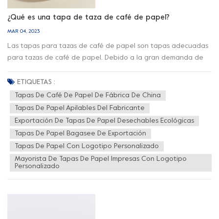
¿Qué es una tapa de taza de café de papel?
MAR 04, 2023
Las tapas para tazas de café de papel son tapas adecuadas
para tazas de café de papel. Debido a la gran demanda de
vasos de café para bebidas y al uso extensivo de tapas de
plástico tradicionales, y al fenómeno común de desechar al
ETIQUETAS :
azar después de su uso, la contaminación causada por las
Tapas De Café De Papel De Fábrica De China
tapas de plástico es cada vez más grave. ¿Cómo reemplazar
Tapas De Papel Apilables Del Fabricante
los productos con tapa de plástico sin sacrificar los hábitos de
Exportación De Tapas De Papel Desechables Ecológicas
comportamiento del consumidor? , nació la aplicación de la
Tapas De Papel Bagasee De Exportación
cubierta de papel. Desde el diseño y desarrollo del concepto
Tapas De Papel Con Logotipo Personalizado
de tapa de papel hasta la producción de vasos de papel,
Mayorista De Tapas De Papel Impresas Con Logotipo
desde la prueba de ajuste de la tapa hasta la entrega final a
Personalizado
los clientes, hemos progresado continuamente para poder
producir productos de alta calidad y resolver problemas de los
clientes. ' problemas de consumo diario. Admite la función de
hebilla y conserva los hábitos de consumo originales, y