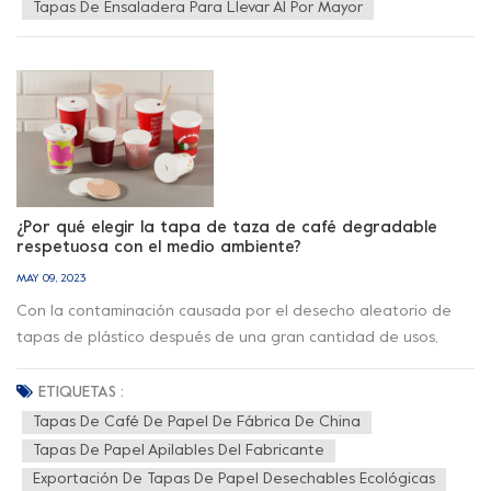
Tapas De Ensaladera Para Llevar Al Por Mayor
¿Por qué elegir la tapa de taza de café degradable
respetuosa con el medio ambiente?
MAY 09, 2023
Con la contaminación causada por el desecho aleatorio de
tapas de plástico después de una gran cantidad de usos,
para hacer frente al problema cada vez más grave de la
eliminación de la contaminación plástica, varios países del
ETIQUETAS :
mundo han iniciado gradualmente el trabajo de prohibición
Tapas De Café De Papel De Fábrica De China
de plástico. Debido a su naturaleza no plástica, nuestras
Tapas De Papel Apilables Del Fabricante
tapas de papel de protección ambiental desechables
Exportación De Tapas De Papel Desechables Ecológicas