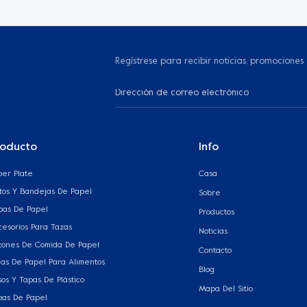
Regístrese para recibir noticias, promociones
roducto
Info
per Plate
Casa
atos Y Bandejas De Papel
Sobre
pas De Papel
Productos
cesorios Para Tazas
Noticias
zones De Comida De Papel
Contacto
jas De Papel Para Alimentos
Blog
os Y Tapas De Plástico
Mapa Del Sitio
pas De Papel