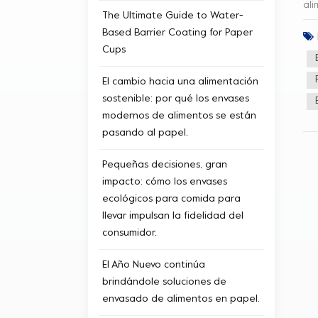
ali
The Ultimate Guide to Water-
cli
Based Barrier Coating for Paper
ima
par
Cups
dañ
ali
El cambio hacia una alimentación
las
sostenible: por qué los envases
y t
ocu
modernos de alimentos se están
med
pasando al papel.
tan
de 
Pequeñas decisiones, gran
con
exh
impacto: cómo los envases
ecológicos para comida para
llevar impulsan la fidelidad del
consumidor.
El Año Nuevo continúa
brindándole soluciones de
envasado de alimentos en papel.