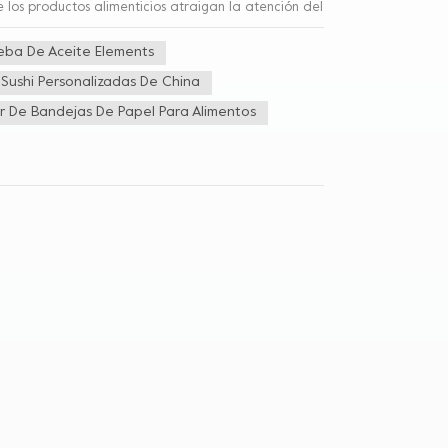
los productos alimenticios atraigan la atención del
res, formas y patrones para mostrar y transmitir una
rotección del transporte: una bandeja de papel
eba De Aceite Elements
ra proteger los productos alimenticios contra
Sushi Personalizadas De China
 un soporte estable para garantizar que los
amiento de cargas: Debido al diseño y estructura de
r De Bandejas De Papel Para Alimentos
imizar el espacio requerido para su almacenamiento
el transporte, ya que reduce la cantidad de espacio
con montacargas u otros equipos.4. Sostenibilidad
das con materiales de papel reciclables y, por
dicionales palés de madera o plástico, los palés
 forestales y la generación de residuos plásticos.En
e en la industria alimentaria al protegerlas,