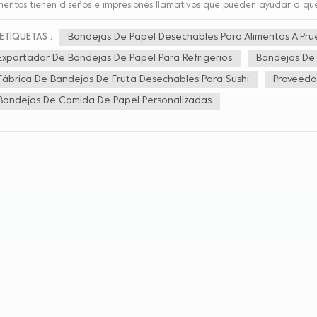
mentos tienen diseños e impresiones llamativos que pueden ayudar a que 
ente en un entorno minorista. Se pueden utilizar en una variedad de colo
gen de marca, aumentando las ventas y la exposición del producto.2. P
Bandejas De Papel Desechables Para Alimentos A Pru
ETIQUETAS :
a alimentos puede proporcionar una estructura de soporte resistente pa
Exportador De Bandejas De Papel Para Refrigerios
Bandejas De 
os durante el transporte. Puede soportar un cierto peso y proporcionar
mentos no se inclinen, colapsen ni choquen durante el transporte.3. Apil
Fábrica De Bandejas De Fruta Desechables Para Sushi
Proveedo
 bandejas de papel para alimentos, se pueden apilar entre sí para min
ransporte. Esto es importante para la eficiencia del almacenamiento y 
Bandejas De Comida De Papel Personalizadas
pado y las bandejas de papel apiladas pueden manipularse fácilmente 
ioambiental: Las bandejas de papel para alimentos suelen estar fabrica
to, tienen un menor impacto medioambiental. En comparación con los tra
papel tienden a ser más sostenibles, reduciendo la necesidad de recursos
clusión, las bandejas de papel para alimentos juegan un papel important
ibirlas y ser amigables con el medio ambiente.