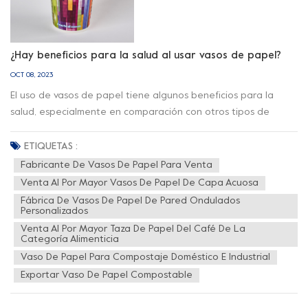
¿Hay beneficios para la salud al usar vasos de papel?
OCT 08, 2023
El uso de vasos de papel tiene algunos beneficios para la
salud, especialmente en comparación con otros tipos de
vasos, como los de plástico. Aquí hay algunas consideraciones
de salud claves para los vasos de papel: 1. Evite la exposición a
ETIQUETAS :
sustancias químicas: Copas de papel Por lo general, no
Fabricante De Vasos De Papel Para Venta
contienen productos químicos nocivos, como BPA (bisfenol A).
Venta Al Por Mayor Vasos De Papel De Capa Acuosa
Por el contrario, algunos vasos de plástico pueden liberar
Fábrica De Vasos De Papel De Pared Ondulados
estas sustancias químicas, especialmente si la bebida está
Personalizados
caliente o ácida. El uso de vasos de papel reduce el riesgo de
Venta Al Por Mayor Taza De Papel Del Café De La
Categoría Alimenticia
ingerir estas sustancias potencialmente dañinas. 2. Higiene y
Vaso De Papel Para Compostaje Doméstico E Industrial
seguridad: Copas de papel Generalmente son de un solo uso
Exportar Vaso De Papel Compostable
y a menudo se desechan después de su uso. Esta
característica desechable reduce el riesgo de propagación